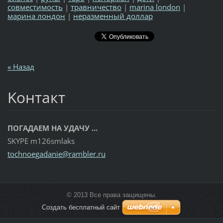
совместимость
|
травничество
|
marina london
|
марина лондон
|
неразменный доллар
« Назад
Koнтакт
ПОГАДАЕМ НА УДАЧУ ...
SKYPE m126smlaks
tochnoeg
adanie@r
ambler.r
u
© 2013 Все права защищены.
Создать бесплатный сайт