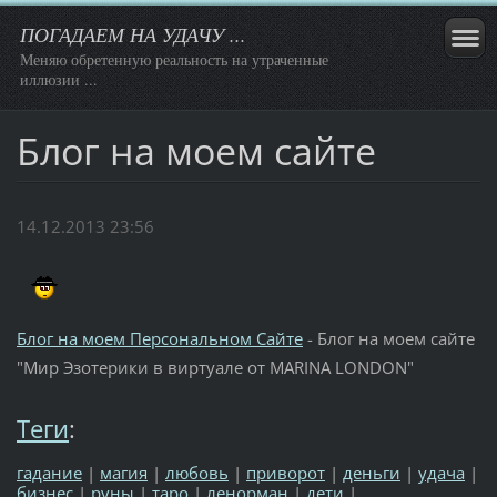
ПОГАДАЕМ НА УДАЧУ ...
Меняю обретенную реальность на утраченные
иллюзии ...
Блог на моем сайте
14.12.2013 23:56
Блог на моем Персональном Сайте
- Блог на моем сайте
"Мир Эзотерики в виртуале от MARINA LONDON"
Теги
:
гадание
|
магия
|
любовь
|
приворот
|
деньги
|
удача
|
бизнес
|
руны
|
таро
|
ленорман
|
дети
|