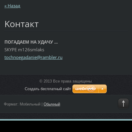
« Назад
Koнтакт
ПОГАДАЕМ НА УДАЧУ ...
SKYPE m126smlaks
tochnoeg
adanie@r
ambler.r
u
© 2013 Все права защищены.
Создать бесплатный сайт
Формат:
Мобильный
|
Обычный